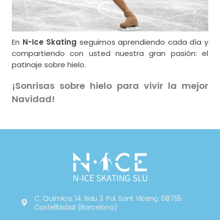
En
N-Ice Skating
seguimos aprendiendo cada día y
compartiendo con usted nuestra gran pasión: el
patinaje sobre hielo.
¡Sonrisas sobre hielo para vivir la mejor
Navidad!
N-ICE SKATING SLU
C. Química, 14. Nau 3. Pol. Sant Vicenç. 08755
Castellbisbal (Barcelona)