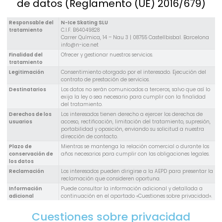
de datos (Reglamento (UE) 2016/679)
Responsable del
N-Ice Skating SLU
tratamiento
C.I.F. B64049828
Carrer Química, 14 – Nau 3 | 08755 Castellbisbal. Barcelona
info@n-ice.net
Finalidad del
Ofrecer y gestionar nuestros servicios.
tratamiento
Legitimación
Consentimiento otorgado por el interesado.
Ejecución del
contrato de prestación de servicios.
Destinatarios
Los datos no serán comunicados a terceros, salvo que así lo
exija la ley o sea necesario para cumplir con la finalidad
del tratamiento.
Derechos de los
Los interesados tienen derecho a ejercer los derechos de
usuarios
acceso, rectificación, limitación del tratamiento, supresión,
portabilidad y oposición, enviando su solicitud a nuestra
dirección de contacto.
Plazo de
Mientras se mantenga la relación comercial o durante los
conservación de
años necesarios para cumplir con las obligaciones legales.
los datos
Reclamación
Los interesados pueden dirigirse a la AEPD para presentar la
reclamación que consideren oportuna.
Información
Puede consultar la información adicional y detallada a
adicional
continuación en el apartado «Cuestiones sobre privacidad».
Cuestiones sobre privacidad