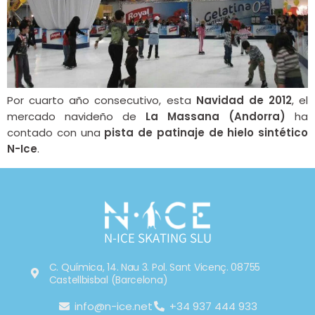
Por cuarto año consecutivo, esta
Navidad de 2012
, el
mercado navideño de
La Massana (Andorra)
ha
contado con una
pista de patinaje de hielo sintético
N-Ice
.
N-ICE SKATING SLU
C. Química, 14. Nau 3. Pol. Sant Vicenç. 08755
Castellbisbal (Barcelona)
info@n-ice.net
+34 937 444 933