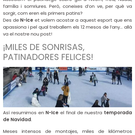
família i somriures. Però, coneixes d’on ve, per què va
sorgir, com eren els primers patins?
Des de
N-ice
et volem acostar a aquest esport que ens
apassiona i pel qual treballem els 12 mesos de l’any… allà
va el nostre nou post!
¡MILES DE SONRISAS,
PATINADORES FELICES!
Así resumimos en
N-Ice
el final de nuestra
temporada
de Navidad
.
Meses intensos de montajes, miles de kilómetros