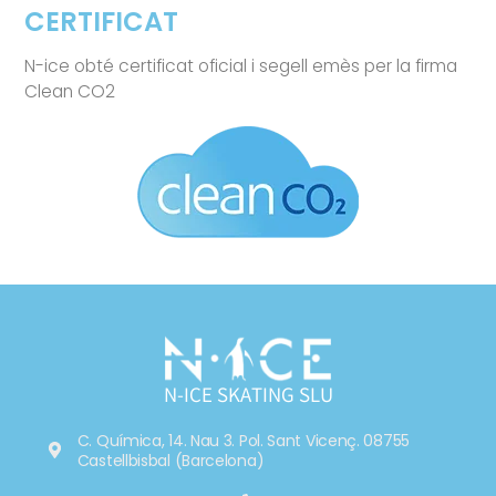
CERTIFICAT
N-ice obté certificat oficial i segell emès per la firma
Clean CO2
N-ICE SKATING SLU
C. Química, 14. Nau 3. Pol. Sant Vicenç. 08755
Castellbisbal (Barcelona)