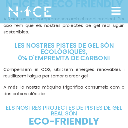
N-ICE ÉS ECO FRIENDLY
A
N-ice
estem compromesos amb el medi ambient. Per
això fem que els nostres projectes de gel real siguin
sostenibles.
LES NOSTRES PISTES DE GEL SÓN
ECOLÒGIQUES,
0% D'EMPREMTA DE CARBONI
Compensem el CO2, utilitzem energies renovables i
reutilitzem l’aigua per tornar a crear gel.
A més, la nostra màquina frigorífica consumeix com a
dos cotxes elèctrics.
ELS NOSTRES PROJECTES DE PISTES DE GEL
REAL SÓN
ECO-FRIENDLY