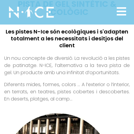
PISTA DE GEL SINTÈTIC &
ECOLÒGIC
Les pistes N-Ice són ecològiques i s'adapten
totalment a les necessitats i desitjos del
client
Un nou concepte de diversió. La revolució a les pistes
de patinatge. N-ICE, l’alternativa a la teva pista de
gel. Un producte amb una infinitat d’oportunitats.
Diferents mides, formes, colors … A l’exterior o l’interior,
en terrats, en teatres, pistes cobertes i descobertes.
En deserts, platges, al camp…