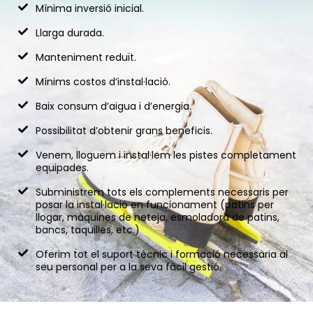
Mínima inversió inicial.
Llarga durada.
Manteniment reduït.
Mínims costos d’instal·lació.
Baix consum d’aigua i d’energia.
Possibilitat d’obtenir grans beneficis.
Venem, lloguem i instal·lem les pistes completament
equipades.
Subministrem tots els complements necessaris per
posar la instal·lació en funcionament (patins per
llogar, màquines de neteja, esmoladora de patins,
bancs, taquilles, etc.)
Oferim tot el suport tècnic i formació necessària al
seu personal per a la seva fàcil gestió.