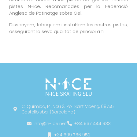
pistes N-ice. Recomanades per la Federació
Anglesa de Patinatge sobre Gel.
Dissenyem, fabriquem i instal·lem les nostres pistes,
assegurant la seva qualitat de principi a fi.
N-ICE SKATING SLU
C. Química, 14. Nau 3. Pol. Sant Vicenç. 08755
Castellbisbal (Barcelona)
info@n-ice.net
+34 937 444 933
+34 609 766 952