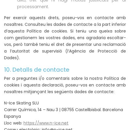
processament.
Per exercir aquests drets, poseu-vos en contacte amb
nosaltres. Consulteu les dades de contacte a la part inferior
d’aquesta Política de cookies. Si teniu una queixa sobre
com gestionem les vostres dades, ens agradaria escoltar-
vos, però també teniu el dret de presentar una reclamació
a l’autoritat de supervisió (l’Agència de Protecció de
Dades).
10. Detalls de contacte
Per a preguntes i/o comentaris sobre la nostra Política de
cookies i aquesta declaració, poseu-vos en contacte amb
nosaltres mitjançant les següents dades de contacte:
N-Ice Skating SLU
Carrer Química, 14 – Nau 3 | 08755 Castellbisbal. Barcelona
Espanya
Lloc web:
https://www.n-ice.net
Correu electrònic:
info@
n-ice.net