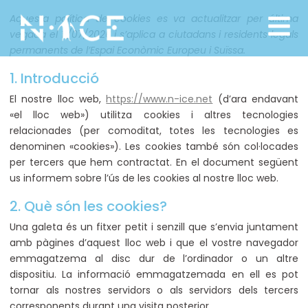
Aquesta política de cookies es va actualitzar per última
vegada el 11/07/2026 i s’aplica a ciutadans i residents legals
permanents de l’Espai Econòmic Europeu i Suïssa.
1. Introducció
El nostre lloc web,
https://www.n-ice.net
(d’ara endavant
«el lloc web») utilitza cookies i altres tecnologies
relacionades (per comoditat, totes les tecnologies es
denominen «cookies»). Les cookies també són col·locades
per tercers que hem contractat. En el document següent
us informem sobre l’ús de les cookies al nostre lloc web.
2. Què són les cookies?
Una galeta és un fitxer petit i senzill que s’envia juntament
amb pàgines d’aquest lloc web i que el vostre navegador
emmagatzema al disc dur de l’ordinador o un altre
dispositiu. La informació emmagatzemada en ell es pot
tornar als nostres servidors o als servidors dels tercers
corresponents durant una visita posterior.