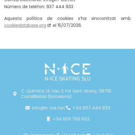
Número de telèfon: 937 444 933
Aquesta política de cookies s’ha sincronitzat amb
cookiedatabase.org
el 15/07/2026.
N-ICE SKATING SLU
C. Química, 14. Nau 3. Pol. Sant Vicenç. 08755
Castellbisbal (Barcelona)
info@n-ice.net
+34 937 444 933
+34 609 766 952